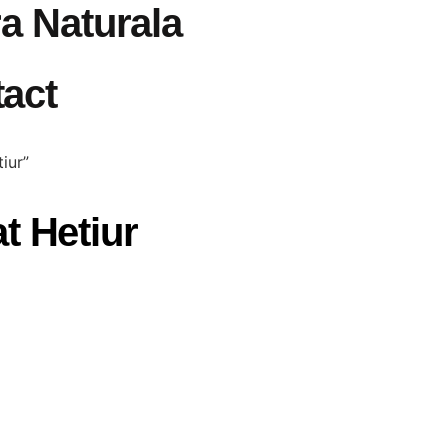
ra Naturala
act
iur”
t Hetiur