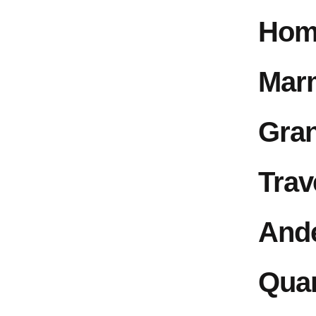
Hom
Mar
Gran
Trav
Ande
Quar