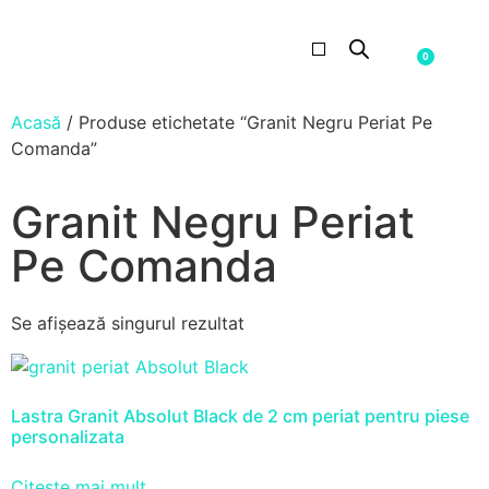
0
PIATRA NATURALA
Acasă
/ Produse etichetate “Granit Negru Periat Pe
Comanda”
Granit Negru Periat
Pe Comanda
Se afișează singurul rezultat
Lastra Granit Absolut Black de 2 cm periat pentru piese
personalizata
Citește mai mult