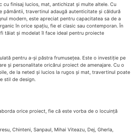
 cu finisaj lucios, mat, antichizat și multe altele. Cu
le pământii, travertinul adaugă autenticitate și căldură
ignul modern, este apreciat pentru capacitatea sa de a
ganic în orice spațiu, fie el clasic sau contemporan. În
fi tăiat și modelat îl face ideal pentru proiecte
ulată pentru a-și păstra frumusețea. Este o investiție pe
re și personalitate oricărui proiect de amenajare. Cu o
ile, de la neted și lucios la rugos și mat, travertinul poate
ce stil de design.
aborda orice proiect, fie că este vorba de o locuință
iresu, Chinteni, Sanpaul, Mihai Viteazu, Dej, Gherla,