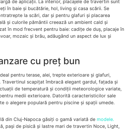
gă de aplicații. La interior, placajele de travertin sunt
ți în baie și bucătărie, hol, living și casa scării. Se
ntratrepte la scări, dar și pentru glafuri și placarea
ală și culorile pământii creează un ambient cald și
izat în mod frecvent pentru baie: cadițe de duș, placaje în
lavoar, mozaic și brâu, adăugând un aspect de lux și
vanzare cu preț bun
ideal pentru terase, alei, trepte exterioare și glafuri,
 Travertinul scapițat îmbracă elegant gardul, fațada și
luctuații de temperatură și condiții meteorologice variate,
entru medii exterioare. Datorită caracteristicilor sale
ste o alegere populară pentru piscine și spații umede.
ală din Cluj-Napoca găsiți o gamă variată de
modele.
tă, pași de pisică și lastre mari de travertin Noce, Light,