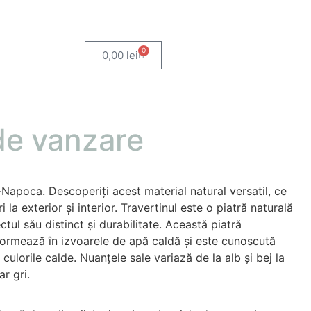
0
0,00
lei
de vanzare
-Napoca. Descoperiți acest material natural versatil, ce
i la exterior și interior. Travertinul este o piatră naturală
tul său distinct și durabilitate. Această piatră
ormează în izvoarele de apă caldă și este cunoscută
culorile calde. Nuanțele sale variază de la alb și bej la
ar gri.