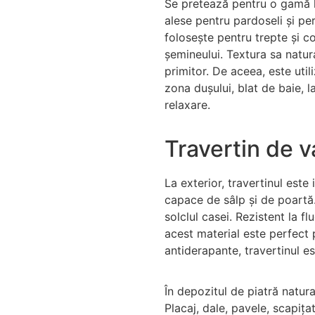
Se pretează pentru o gamă lar
alese pentru pardoseli și pere
folosește pentru trepte și co
șemineului. Textura sa natur
primitor. De aceea, este util
zona dușului, blat de baie, 
relaxare.
Travertin de 
La exterior, travertinul este 
capace de sâlp și de poartă.
solclul casei. Rezistent la f
acest material este perfect p
antiderapante, travertinul e
În depozitul de piatră natur
Placaj, dale, pavele, scapița