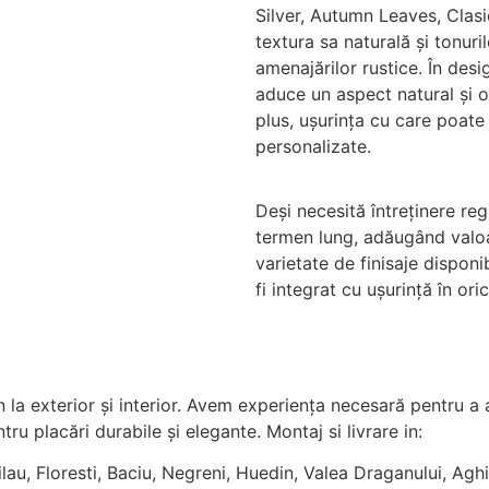
Silver, Autumn Leaves, Clasic
textura sa naturală și tonuri
amenajărilor rustice. În des
aduce un aspect natural și or
plus, ușurința cu care poate 
personalizate.
Deși necesită întreținere reg
termen lung, adăugând valoa
varietate de finisaje disponib
fi integrat cu ușurință în ori
 la exterior și interior. Avem experiența necesară pentru a 
ru placări durabile și elegante. Montaj si livrare in:
ilau, Floresti, Baciu, Negreni, Huedin, Valea Draganului, Agh