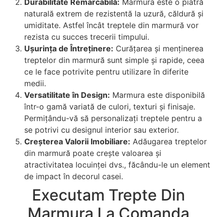
Durabilitate Remarcabilă:
Marmura este o piatră
naturală extrem de rezistentă la uzură, căldură și
umiditate. Astfel încât treptele din marmură vor
rezista cu succes trecerii timpului.
Ușurința de Întreținere:
Curățarea și menținerea
treptelor din marmură sunt simple și rapide, ceea
ce le face potrivite pentru utilizare în diferite
medii.
Versatilitate în Design:
Marmura este disponibilă
într-o gamă variată de culori, texturi și finisaje.
Permițându-vă să personalizați treptele pentru a
se potrivi cu designul interior sau exterior.
Creșterea Valorii Imobiliare:
Adăugarea treptelor
din marmură poate crește valoarea și
atractivitatea locuinței dvs., făcându-le un element
de impact în decorul casei.
Executam Trepte Din
Marmura La Comanda