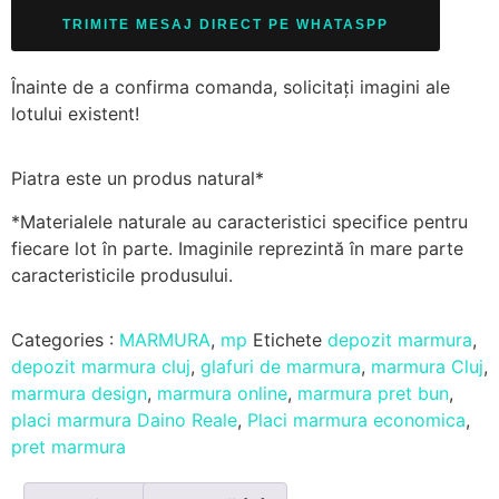
TRIMITE MESAJ DIRECT PE WHATASPP
Înainte de a confirma comanda, solicitați imagini ale
lotului existent!
Piatra este un produs natural*
*Materialele naturale au caracteristici specifice pentru
fiecare lot în parte. Imaginile reprezintă în mare parte
caracteristicile produsului.
Categories :
MARMURA
,
mp
Etichete
depozit marmura
,
depozit marmura cluj
,
glafuri de marmura
,
marmura Cluj
,
marmura design
,
marmura online
,
marmura pret bun
,
placi marmura Daino Reale
,
Placi marmura economica
,
pret marmura