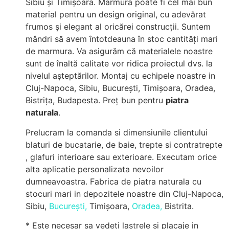
Sibiu și Timișoara. Marmura poate fi cel mai bun
material pentru un design original, cu adevărat
frumos și elegant al oricărei construcții. Suntem
mândri să avem întotdeauna în stoc cantități mari
de marmura. Va asigurăm că materialele noastre
sunt de înaltă calitate vor ridica proiectul dvs. la
nivelul așteptărilor. Montaj cu echipele noastre in
Cluj-Napoca, Sibiu, București, Timișoara, Oradea,
Bistrița, Budapesta. Preț bun pentru
piatra
naturala
.
Prelucram la comanda si dimensiunile clientului
blaturi de bucatarie, de baie, trepte si contratrepte
, glafuri interioare sau exterioare. Executam orice
alta aplicatie personalizata nevoilor
dumneavoastra. Fabrica de piatra naturala cu
stocuri mari in depozitele noastre din Cluj-Napoca,
Sibiu,
București,
Timișoara,
Oradea,
Bistrita.
* Este necesar sa vedeti lastrele si placaje in