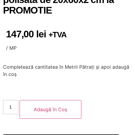
PROMOTIE
147,00
lei
+TVA
/ MP
Completează cantitatea
în Metrii Pătrați
și apoi adaugă
în coș
Adaugă în Coș