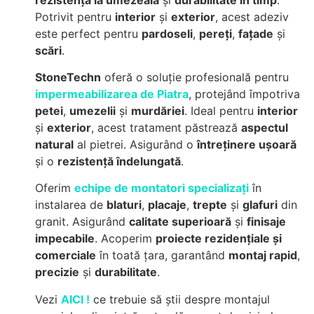
Potrivit pentru
interior
și
exterior
, acest adeziv
este perfect pentru
pardoseli
,
pereți
,
fațade
și
scări
.
StoneTechn
oferă o soluție profesională pentru
impermeabilizarea de Piatra
, protejând împotriva
petei
,
umezelii
și
murdăriei
. Ideal pentru
interior
și
exterior
, acest tratament păstrează
aspectul
natural
al pietrei. Asigurând o
întreținere ușoară
și o
rezistență îndelungată
.
Oferim
echipe de montatori specializați
în
instalarea de
blaturi
,
placaje
,
trepte
și
glafuri
din
granit. Asigurând
calitate superioară
și
finisaje
impecabile
. Acoperim
proiecte rezidențiale și
comerciale
în toată țara, garantând
montaj rapid
,
precizie
și
durabilitate
.
Vezi
AICI !
ce trebuie să știi despre montajul