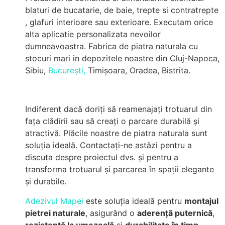
blaturi de bucatarie, de baie, trepte si contratrepte
, glafuri interioare sau exterioare. Executam orice
alta aplicatie personalizata nevoilor
dumneavoastra. Fabrica de piatra naturala cu
stocuri mari in depozitele noastre din Cluj-Napoca,
Sibiu,
București,
Timișoara, Oradea, Bistrita.
Indiferent dacă doriți să reamenajați trotuarul din
fața clădirii sau să creați o parcare durabilă și
atractivă. Plăcile noastre de piatra naturala sunt
soluția ideală. Contactați-ne astăzi pentru a
discuta despre proiectul dvs. și pentru a
transforma trotuarul și parcarea în spații elegante
și durabile.
Adezivul Mapei
este soluția ideală pentru
montajul
pietrei naturale
, asigurând o
aderență puternică
,
rezistență la umezeală
și
durabilitate în timp
.