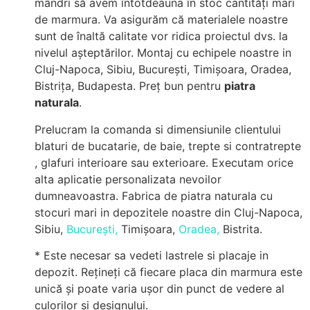
mândri să avem întotdeauna în stoc cantități mari
de marmura. Va asigurăm că materialele noastre
sunt de înaltă calitate vor ridica proiectul dvs. la
nivelul așteptărilor. Montaj cu echipele noastre in
Cluj-Napoca, Sibiu, București, Timișoara, Oradea,
Bistrița, Budapesta. Preț bun pentru
piatra
naturala
.
Prelucram la comanda si dimensiunile clientului
blaturi de bucatarie, de baie, trepte si contratrepte
, glafuri interioare sau exterioare. Executam orice
alta aplicatie personalizata nevoilor
dumneavoastra. Fabrica de piatra naturala cu
stocuri mari in depozitele noastre din Cluj-Napoca,
Sibiu,
București,
Timișoara,
Oradea,
Bistrita.
* Este necesar sa vedeti lastrele si placaje in
depozit. Rețineți că fiecare placa din marmura este
unică și poate varia ușor din punct de vedere al
culorilor și designului.