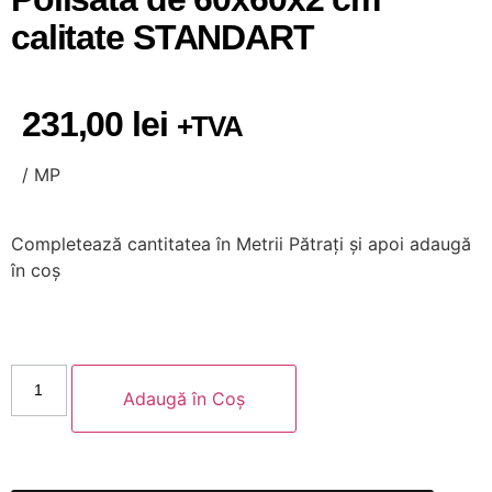
calitate STANDART
231,00
lei
+TVA
/ MP
Completează cantitatea
în Metrii Pătrați
și apoi adaugă
în coș
Adaugă în Coș