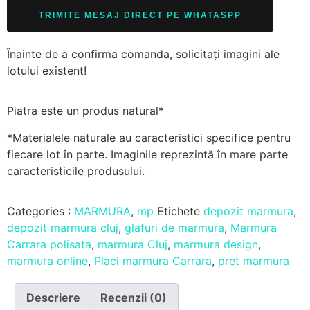
TRIMITE MESAJ DIRECT PE WHATASPP
Înainte de a confirma comanda, solicitați imagini ale
lotului existent!
Piatra este un produs natural*
*Materialele naturale au caracteristici specifice pentru
fiecare lot în parte. Imaginile reprezintă în mare parte
caracteristicile produsului.
Categories :
MARMURA
,
mp
Etichete
depozit marmura
,
depozit marmura cluj
,
glafuri de marmura
,
Marmura
Carrara polisata
,
marmura Cluj
,
marmura design
,
marmura online
,
Placi marmura Carrara
,
pret marmura
Descriere
Recenzii (0)