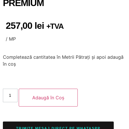
PREMIUM
257,00
lei
+TVA
/ MP
Completează cantitatea
în Metrii Pătrați
și apoi adaugă
în coș
Adaugă în Coș
TRIMITE MESAJ DIRECT PE WHATASPP