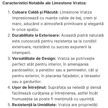
Caracteristici Notabile ale Limestone Vratza:
Culoare Caldă și Plăcută:
Limestone Vratza
impresionează cu nuanțe calde de bej, crem și
maro, aducând o atmosferă primitoare și elegantă
în orice spațiu.
Durabilitate la Exterioare:
Această piatră naturală
este cunoscută pentru rezistența sa la condiții
exterioare, rezistând cu succes expunerii la
intemperii.
Versatilitate de Design:
Vratza se potrivește
perfect atât pentru interior, în amenajarea
pardoselilor, a pereților sau a șemineelor, cât și
pentru exterior, în placarea fațadelor, a teraselor
sau a gardurilor.
Ușor de Întreținut:
Suprafața sa netedă și densă
facilitează curățarea și întreținerea, astfel încât
frumusețea sa poate fi menținută cu ușurință.
Rezistență la Umiditate:
Vratza are proprietăți