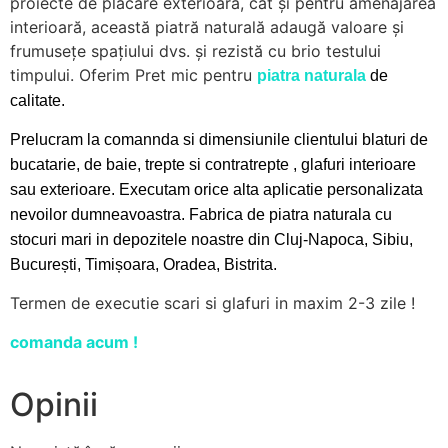
proiecte de placare exterioară, cât și pentru amenajarea
interioară, această piatră naturală adaugă valoare și
frumusețe spațiului dvs. și rezistă cu brio testului
timpului. Oferim Pret mic pentru
piatra naturala
de
calitate.
Prelucram la comannda si dimensiunile clientului
blaturi de
bucatarie, de baie, trepte si contratrepte , glafuri interioare
sau exterioare.
Executam orice alta aplicatie personalizata
nevoilor dumneavoastra. Fabrica de piatra naturala cu
stocuri mari in depozitele noastre din Cluj-Napoca, Sibiu,
București, Timișoara, Oradea, Bistrita.
Termen de executie scari si glafuri in maxim 2-3 zile !
comanda acum !
Opinii