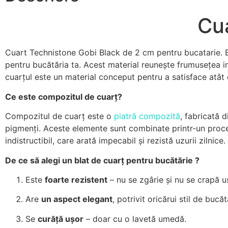
Cu
Cuart Technistone Gobi Black de 2 cm pentru bucatarie.
pentru bucătăria ta. Acest material reunește frumusețea i
cuarțul este un material conceput pentru a satisface atât c
Ce este compozitul de cuarț?
Compozitul de cuarț este o
piatră compozită
, fabricată 
pigmenți. Aceste elemente sunt combinate printr-un proce
indistructibil, care arată impecabil și rezistă uzurii zilnice.
De ce să alegi un blat de cuarț pentru bucătărie ?
Este
foarte rezistent
– nu se zgârie și nu se crapă u
Are
un aspect elegant
, potrivit oricărui stil de bucăt
Se
curăță ușor
– doar cu o lavetă umedă.