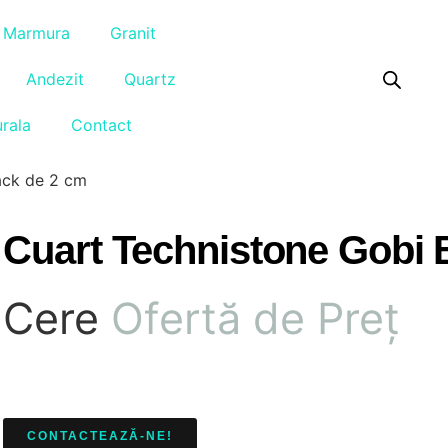
Marmura
Granit
Andezit
Quartz
urala
Contact
ack de 2 cm
Cuart Technistone Gobi 
Cere
Ofertă de Preț
CONTACTEAZĂ-NE!