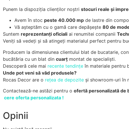
Punem la dispoziția clienților noștri
stocuri reale și impr
Avem în stoc
peste 40.000 mp
de lastre din compoz
Vă așteptăm cu o gamă care depășește
80 de mode
Suntem
reprezentanți oficiali
ai renumitei companii
Tech
Veniți să vedeți și să atingeți materialul perfect pentru 
Producem la dimensiunea clientului blat de bucatarie, cont
bucătăria cu un blat din
cuarț
montat de specialiști.
Descoperă cele mai
recente tendințe
în materiale pentru b
Unde pot veni să văd produsele?
Rocas Decor are o
rețea de depozite
și showroom-uri în m
Contactează-ne astăzi pentru o
ofertă personalizată de b
cere oferta personalizata !
Opinii