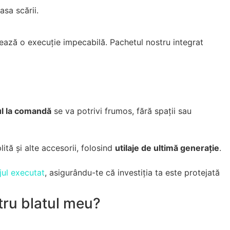
asa scării.
ează o execuție impecabilă. Pachetul nostru integrat
ul la comandă
se va potrivi frumos, fără spații sau
ită și alte accesorii, folosind
utilaje de ultimă generație
.
ul executat
, asigurându-te că investiția ta este protejată
ntru blatul meu?