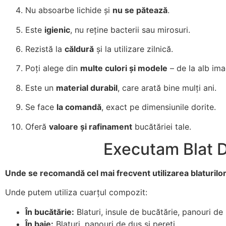
Nu absoarbe lichide și
nu se pătează
.
Este
igienic
, nu reține bacterii sau mirosuri.
Rezistă la
căldură
și la utilizare zilnică.
Poți alege din
multe culori și modele
– de la alb ima
Este un
material durabil
, care arată bine mulți ani.
Se face
la comandă
, exact pe dimensiunile dorite.
Oferă
valoare și rafinament
bucătăriei tale.
Executam Blat D
Unde se recomandă cel mai frecvent utilizarea blaturilo
Unde putem utiliza cuarțul compozit:
În bucătărie:
Blaturi, insule de bucătărie, panouri de
În baie:
Blaturi, panouri de duș și pereți.