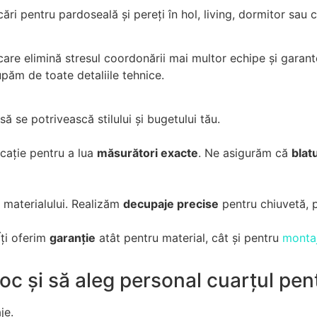
ări pentru pardoseală și pereți în hol, living, dormitor sau c
are elimină stresul coordonării mai multor echipe și garant
upăm de toate detaliile tehnice.
să se potrivească stilului și bugetului tău.
cație pentru a lua
măsurători exacte
. Ne asigurăm că
blat
 materialului. Realizăm
decupaje precise
pentru chiuvetă, pl
Îți oferim
garanție
atât pentru material, cât și pentru
montaj
toc și să aleg personal cuarțul pe
je.