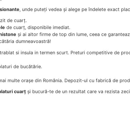
esionante
, unde puteți vedea și alege pe îndelete exact pla
it de cuarț.
le
de cuarț, disponibile imediat.
nistone
și ai altor firme de top din lume, ceea ce garantează
bucătăria dumneavoastră!
rablat si insula in termen scurt. Preturi competitive de pr
laturi de bucătărie.
ai multe orașe din România. Depozit-ul cu fabrică de produ
laturi cuarț
și bucură-te de un rezultat care va rezista zeci