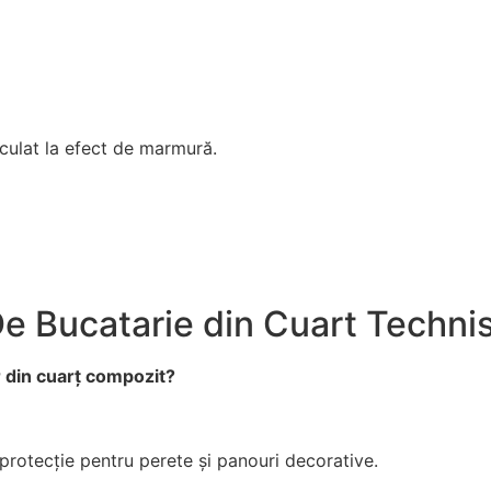
culat la efect de marmură.
e Bucatarie din Cuart Techni
r din cuarț compozit?
 protecție pentru perete și panouri decorative.