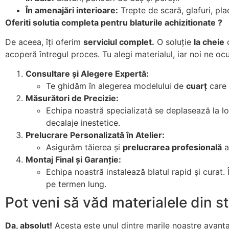
În amenajări interioare:
Trepte de scară, glafuri, plac
Oferiti solutia completa pentru blaturile achizitionate ?
De aceea, îți oferim
serviciul complet.
O soluție
la cheie
c
acoperă întregul proces. Tu alegi materialul, iar noi ne oc
Consultare și Alegere Expertă:
Te ghidăm în alegerea modelului de
cuarț
care 
Măsurători de Precizie:
Echipa noastră specializată se deplasează la lo
decalaje inestetice.
Prelucrare Personalizată în Atelier:
Asigurăm tăierea și
prelucrarea profesională
a
Montaj Final și Garanție:
Echipa noastră instalează blatul rapid și curat. 
pe termen lung.
Pot veni să văd materialele din s
Da, absolut!
Acesta este unul dintre marile noastre avanta