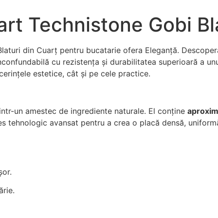
art Technistone Gobi Bl
Blaturi din Cuarț pentru bucatarie ofera Eleganță. Descoper
nconfundabilă cu rezistența și durabilitatea superioară a un
erințele estetice, cât și pe cele practice.
dintr-un amestec de ingrediente naturale. El conține
aproxim
s tehnologic avansat pentru a crea o placă densă, uniformă
șor.
ărie.