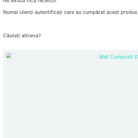
Nu există încă recenzii.
Numai clienți autentificați care au cumpărat acest produs 
Căutați altceva?