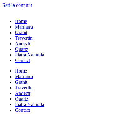
Sari la conținut
Home
Marmura
Granit
Travertin
Andezit
Quartz
Piatra Naturala
Contact
Home
Marmura
Granit
Travertin
Andezit
Quartz
Piatra Naturala
Contact