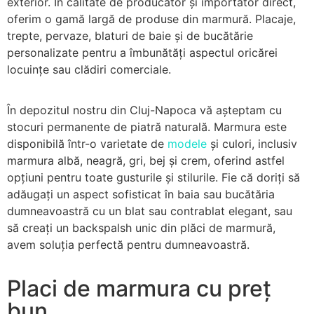
exterior. În calitate de producător și importator direct,
oferim o gamă largă de produse din marmură. Placaje,
trepte, pervaze, blaturi de baie și de bucătărie
personalizate pentru a îmbunătăți aspectul oricărei
locuințe sau clădiri comerciale.
În depozitul nostru din Cluj-Napoca vă așteptam cu
stocuri permanente de piatră naturală. Marmura este
disponibilă într-o varietate de
modele
și culori, inclusiv
marmura albă, neagră, gri, bej și crem, oferind astfel
opțiuni pentru toate gusturile și stilurile. Fie că doriți să
adăugați un aspect sofisticat în baia sau bucătăria
dumneavoastră cu un blat sau contrablat elegant, sau
să creați un backspalsh unic din plăci de marmură,
avem soluția perfectă pentru dumneavoastră.
Placi de marmura cu preț
bun