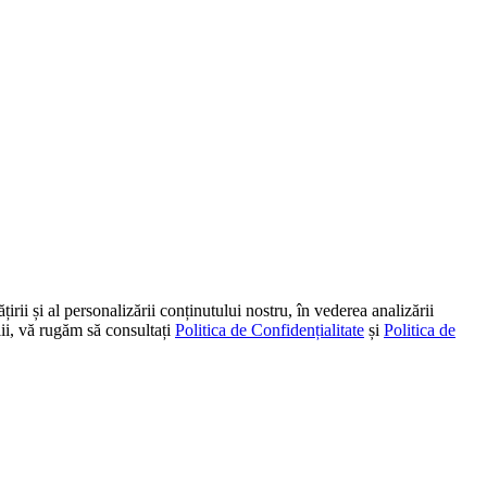
irii și al personalizării conținutului nostru, în vederea analizării
alii, vă rugăm să consultați
Politica de Confidențialitate
și
Politica de