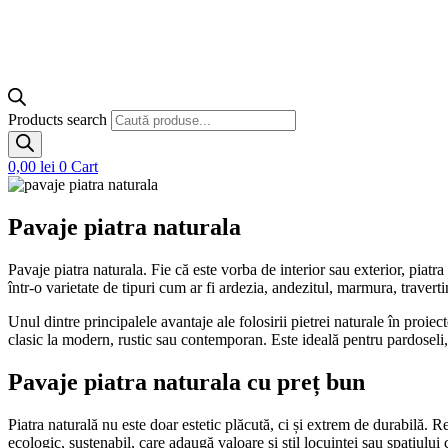
Products search
0,00
lei
0
Cart
Pavaje
piatra naturala
Pavaje piatra naturala. Fie că este vorba de interior sau exterior, piat
într-o varietate de tipuri cum ar fi ardezia, andezitul, marmura, travert
Unul dintre principalele avantaje ale folosirii pietrei naturale în proiec
clasic la modern, rustic sau contemporan. Este ideală pentru pardoseli, 
Pavaje piatra naturala cu preț bun
Piatra naturală nu este doar estetic plăcută, ci și extrem de durabilă. R
ecologic, sustenabil, care adaugă valoare și stil locuinței sau spațiului