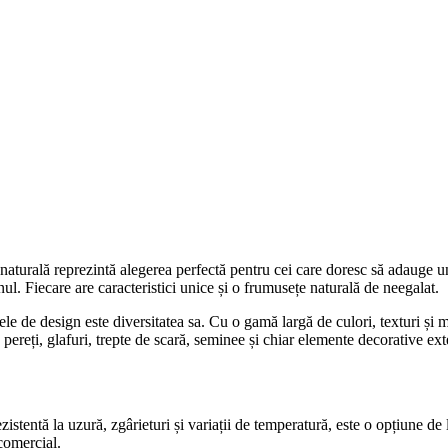
ra naturală reprezintă alegerea perfectă pentru cei care doresc să adauge u
inul. Fiecare are caracteristici unice și o frumusețe naturală de neegalat.
tele de design este diversitatea sa. Cu o gamă largă de culori, texturi și mo
pereți, glafuri, trepte de scară, seminee și chiar elemente decorative ext
ezistentă la uzură, zgârieturi și variații de temperatură, este o opțiune 
 comercial.