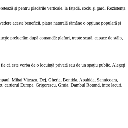
retează și pentru placările verticale, la fațadă, soclu și gard. Rezistența
n vedere aceste beneficii, piatra naturală rămâne o opțiune populară și
ducție prelucrăm după comandă: glafuri, trepte scară, capace de stâlp,
 fie că este vorba de o locuință privată sau de un spațiu public. Alegeți
anpaul, Mihai Viteazu, Dej, Gherla, Bontida, Apahida, Sannicoara,
, cartierul Europa, Grigorescu, Gruia, Dambul Rotund, intre lacuri,