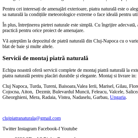
Pentru cei interesați de amenajări exterioare, piatra naturală este o aleg
sa naturală la condițiile meteorologice extreme o face ideală pentru util
În plus, întreținerea pietrei naturale este simplă. Cu îngrijire adecvată
practică pentru orice proiect de amenajare.
Vă așteptăm la depozitul de piatră naturală din Cluj-Napoca cu o vari
blat de baie și multe altele.
Servicii de montaj piatră naturală
Echipa noastră oferă servicii complete de montaj piatră naturală la exte
piatra naturală pentru placări durabile și elegante. Montaj si livrare in:
Cluj Napoca, Turda, Tureni, Baisoara,Valea Ierii, Marisel, Gilau, Fl
Cojocna, Aiton, Dezmir, Bulevardul Muncii, Feleacu, Valcele, Salicea
Gheorghieni, Mera, Radaia, Vistea, Nadaselu, Garbau,
Ungaria
.
clujpiatranaturala@gmail.com
Twitter
Instagram
Facebook-f
Youtube