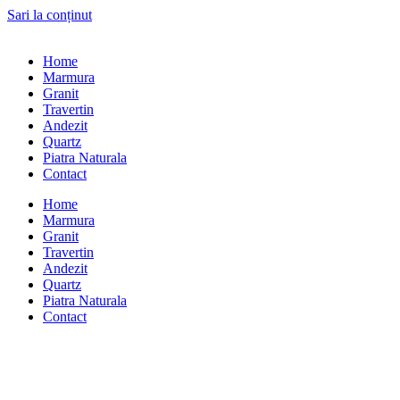
Sari la conținut
Home
Marmura
Granit
Travertin
Andezit
Quartz
Piatra Naturala
Contact
Home
Marmura
Granit
Travertin
Andezit
Quartz
Piatra Naturala
Contact