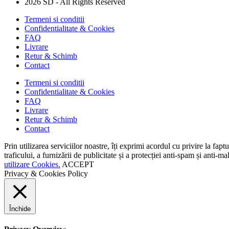
2026 SD - All Rights Reserved
Termeni si conditii
Confidentialitate & Cookies
FAQ
Livrare
Retur & Schimb
Contact
Termeni si conditii
Confidentialitate & Cookies
FAQ
Livrare
Retur & Schimb
Contact
Prin utilizarea serviciilor noastre, îți exprimi acordul cu privire la fap
traficului, a furnizării de publicitate și a protecției anti-spam și anti
utilizare Cookies.
ACCEPT
Privacy & Cookies Policy
Închide