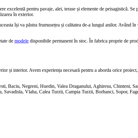
ere excelentă pentru pavaje, alei, terase și elemente de peisagistică. Se p
izarea în exterior.
, aceasta își va păstra frumusețea și calitatea de-a lungul anilor. Având î
etate de
modele
disponibile permanent în stoc. În fabrica proprie de pro
rior și interior. Avem experiența necesară pentru a aborda orice proiect,
oresti, Baciu, Negreni, Huedin, Valea Draganului, Aghiresu, Chinteni, S
, Savadisla, Vlaha, Calea Turzii, Campia Turzii, Borhanci, Sopor, Faget