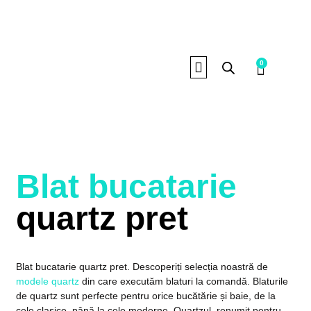
0
PIATRA NATURALA
Blat bucatarie
quartz pret
Blat bucatarie quartz pret. Descoperiți selecția noastră de
modele quartz
din care executăm blaturi la comandă. Blaturile
de quartz sunt perfecte pentru orice bucătărie și baie, de la
cele clasice, până la cele moderne. Quartzul, renumit pentru