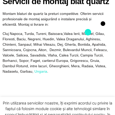
Servicii de montaj blat quartz
Montam blaturi de quartz la preturi competitive. Oferim servicii
profesionale de montaj asigurând o instalare precisă și
eficientă. Montaj si livrare in:
Cluj Napoca, Turda, Tureni, Baisoara,Valea Ierii, Marisel, Gilau,
Floresti, Baciu, Negreni, Huedin, Valea Draganului, Aghiresu,
Chinteni, Sanpaul, Mihai Viteazu, Dej, Gherla, Bontida, Apahida,
Sannicoara, Cojocna, Aiton, Dezmir, Bulevardul Muncii, Feleacu,
Valcele, Salicea, Savadisla, Vlaha, Calea Turzii, Campia Turzii,
Borhanci, Sopor, Faget, cartierul Europa, Grigorescu, Gruia,
Dambul Rotund, intre lacuri, Gheorghieni, Mera, Radaia, Vistea,
Nadaselu, Garbau,
Ungaria
.
Prin utilizarea serviciilor noastre, îți exprimi acordul cu privire la
faptul că folosim module cookie și alte tehnologii similare în
scopul îmbunătățirii și al personalizării conținutului nostru, în
clujpiatranaturala@gmail.com