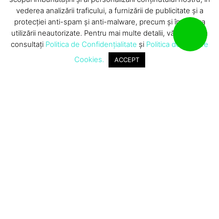
vederea analizării traficului, a furnizării de publicitate și a
protecției anti-spam și anti-malware, precum și împotriva
utilizării neautorizate. Pentru mai multe detalii, vă rugăm să
consultați
Politica de Confidențialitate
și
Politica de utilizare
Cookies.
ACCEPT
Termeni si conditii
Confidentialitate & Cookies
FAQ
Livrare
Retur & Schimb
Contact